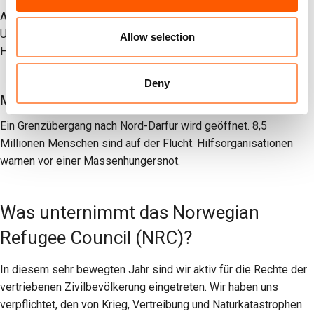
Alle zwei Stunden stirbt ein Kind in Nord-Darfur an
Unterernährung. Die Genehmigung für grenzüberschreitende
Allow selection
Hilfslieferungen nach West-Darfur wird aufgehoben.
Deny
März 2024:
Größte Flüchtlingskrise auf der Welt
Ein Grenzübergang nach Nord-Darfur wird geöffnet. 8,5
Millionen Menschen sind auf der Flucht. Hilfsorganisationen
warnen vor einer Massenhungersnot.
Was unternimmt das Norwegian
Refugee Council (NRC)?
In diesem sehr bewegten Jahr sind wir aktiv für die Rechte der
vertriebenen Zivilbevölkerung eingetreten. Wir haben uns
verpflichtet, den von Krieg, Vertreibung und Naturkatastrophen