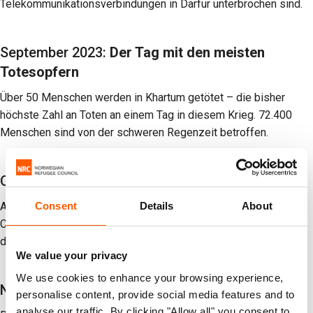
Telekommunikationsverbindungen in Darfur unterbrochen sind.
September 2023:
Der Tag mit den meisten
Totesopfern
Über 50 Menschen werden in Khartum getötet – die bisher
höchste Zahl an Toten an einem Tag in diesem Krieg. 72.400
Menschen sind von der schweren Regenzeit betroffen.
Oktober 2023:
Epidemien
Aus Gedaref, Al-Dschazira und Khartum wird der Ausbruch von
Consent
Details
About
Cholera gemeldet. Am Weißen Nil werden weitere Todesfälle
durch Masern gemeldet.
We value your privacy
We use cookies to enhance your browsing experience,
November 2023:
Ethnisch motivierte Übergriffe
personalise content, provide social media features and to
analyse our traffic. By clicking "Allow all" you consent to