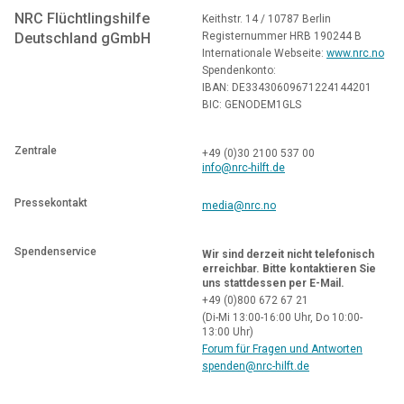
NRC Flüchtlingshilfe
Keithstr. 14 / 10787 Berlin
Deutschland gGmbH
Registernummer HRB 190244 B
Internationale Webseite:
www.nrc.no
Spendenkonto:
IBAN: DE33430609671224144201
BIC: GENODEM1GLS
Zentrale
+49 (0)30 2100 537 00
info@nrc-hilft.de
Pressekontakt
media@nrc.no
Spendenservice
Wir sind derzeit nicht telefonisch
erreichbar. Bitte kontaktieren Sie
uns stattdessen per E-Mail.
+49 (0)800
672 67 21
(
Di-Mi 13:00-16:00 Uhr, Do 10:00-
13:00 Uhr)
Forum für Fragen und Antworten
spenden@nrc-hilft.de