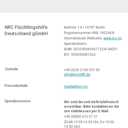
NRC Flüchtlingshilfe
Keithstr. 14 / 10787 Berlin
Deutschland gGmbH
Registernummer HRB 190244 B
Internationale Webseite:
www.nrc.no
Spendenkonto:
IBAN: DE33430609671224144201
BIC: GENODEM1GLS
Zentrale
+49 (0)30 2100 537 00
info@nrc-hilft.de
Pressekontakt
media@nrc.no
Spendenservice
Wir sind derzeit nicht telefonisch
erreichbar. Bitte kontaktieren Sie
uns stattdessen per E-Mail.
+49 (0)800
672 67 21
(
Di-Mi 13:00-16:00 Uhr, Do 10:00-
13:00 Uhr)