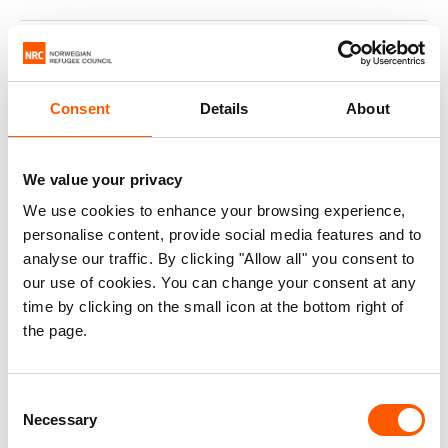
Sie fürchtet, dass ihre Tochter von
Löwen gefressen wurde
13. Juli 2020
Consent
Details
About
Bewaffnete Männer stürmten das Haus.
Zwei Onkel wurden vor den Augen der restlichen Familie
erschossen. Farhiyo und ihre Familie flohen mit nichts als den
We value your privacy
Kleidern, die sie am Leib trugen. Während der panischen Flucht
verschwand ihre älteste Tochter.
We use cookies to enhance your browsing experience,
personalise content, provide social media features and to
analyse our traffic. By clicking "Allow all" you consent to
our use of cookies. You can change your consent at any
Sie floh aus einer der
time by clicking on the small icon at the bottom right of
gefährlichsten Städte der Welt
the page.
18. Mai 2020
Mariam und ihre Familie schafften es, aus
ihrem Haus in Mogadischu zu entkommen, bevor es von
Consent
Granaten getroffen wurde. Nach dem Angriff flohen sie nach
Necessary
Bosaso, wo sie sich nun zum ersten Mal seit vielen Jahren sicher
Selection
fühlen.