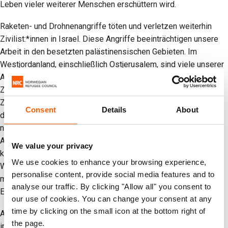
Leben vieler weiterer Menschen erschüttern wird.
Raketen- und Drohnenangriffe töten und verletzen weiterhin
Zivilist:*innen in Israel. Diese Angriffe beeinträchtigen unsere
Arbeit in den besetzten palästinensischen Gebieten. Im
Westjordanland, einschließlich Ostjerusalem, sind viele unserer
Aktivitäten aufgrund von Bewegungs- und
Zugangsbeschränkungen erheblich eingeschränkt. Die
Zivilbevölkerung, darunter auch unsere Mitarbeitenden, ist auf
Consent
Details
About
der Suche nach Sicherheit, während in der Umgebung Raketen
niedergehen und es keine sicheren Schutzräume gibt. Unsere
Arbeit in Gaza geht weiter, doch die Bedingungen bleiben
We value your privacy
katastrophal. Es herrscht die weit verbreitete Angst, dass das
We use cookies to enhance your browsing experience,
Waffenstillstandsabkommen zerfallen könnte. Mehrere Tage
personalise content, provide social media features and to
mit geschlossenen Landübergängen nach Gaza haben zu
analyse our traffic. By clicking "Allow all" you consent to
Engpässen bei Gütern und zu steigenden Kosten geführt.
our use of cookies. You can change your consent at any
time by clicking on the small icon at the bottom right of
Auch im Irak, in Syrien, in den Vereinigten Arabischen Emiraten,
the page.
in Katar, in Bahrain, in Kuwait und in Oman gehen Raketen,