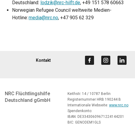
Deutschland:
lodzik@nrc-hilft.de
, +49 151 578 60663
Norwegian Refugee Council weltweite Medien-
Hotline:
media@nrc.no
, +47 905 62 329
Kontakt
NRC Flüchtlingshilfe
Keithstr. 14 / 10787 Berlin
Deutschland gGmbH
Registernummer HRB 190244 B
Internationale Webseite:
www.nrc.no
Spendenkonto:
IBAN: DE33430609671224144201
BIC: GENODEM1GLS