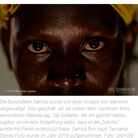
Die Burundierin Samira wurde von einer Gruppe von Männern
vergewaltigt. Dies geschah, als sie neben dem Leichnam ihres
ermordeten Mannes lag. Die Soldaten, die ihn getötet hatten,
sagten, es sei eine Vergeltung dafür, dass er die „falsche“
politische Partei unterstützt habe. Samira floh nach Tansania.
Dieses Foto wurde im Jahr 2016 aufgenommen. Foto: UNHCR/