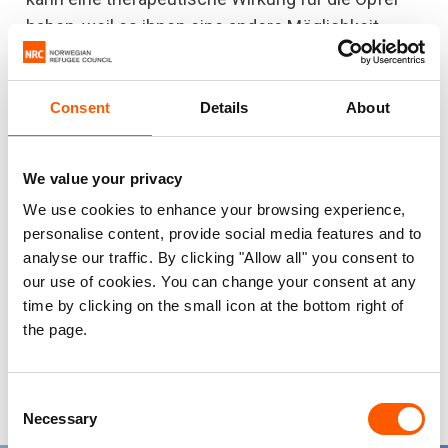
haben, weil es ihnen eine andere Möglichkeit
aufzeigt, sich selbst zu verstehen, was sehr
wichtig sein kann“, sagt Skjelsbæk.
Consent
Details
About
Sie sprach auch mit Therapeuten in Bosnien:
„Sie sagten, es sei sehr wichtig, im Therapieraum
We value your privacy
über die Frauen zu sprechen, als seien sie
We use cookies to enhance your browsing experience,
Kämpferinnen. Als seien sie gefallene
personalise content, provide social media features and to
Soldatinnen, nicht, als hätten sie ein großes Tabu
analyse our traffic. By clicking "Allow all" you consent to
our use of cookies. You can change your consent at any
erlebt, über das niemand spricht. In Bosnien
time by clicking on the small icon at the bottom right of
sprach ich mit einer Frau, die zu mir sagte: ‚Was
the page.
mir passiert ist, war nicht meine Schuld. Es war
ein internationales Verbrechen.’“
Consent
Necessary
Selection