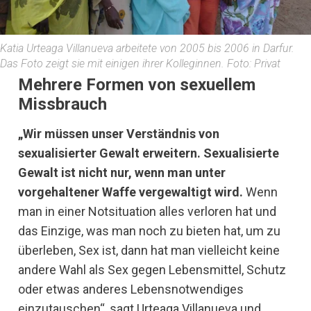
Katia Urteaga Villanueva arbeitete von 2005 bis 2006 in Darfur.
Das Foto zeigt sie mit einigen ihrer Kolleginnen. Foto: Privat
Mehrere Formen von sexuellem
Missbrauch
„Wir müssen unser Verständnis von
sexualisierter Gewalt erweitern. Sexualisierte
Gewalt ist nicht nur, wenn man unter
vorgehaltener Waffe vergewaltigt wird.
Wenn
man in einer Notsituation alles verloren hat und
das Einzige, was man noch zu bieten hat, um zu
überleben, Sex ist, dann hat man vielleicht keine
andere Wahl als Sex gegen Lebensmittel, Schutz
oder etwas anderes Lebensnotwendiges
einzutauschen“, sagt Urteaga Villanueva und