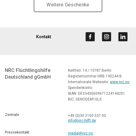
Weitere Geschenke
Kontakt
NRC Flüchtlingshilfe
Keithstr. 14 / 10787 Berlin
Deutschland gGmbH
Registernummer HRB 190244 B
Internationale Webseite:
www.nrc.no
Spendenkonto:
IBAN: DE33430609671224144201
BIC: GENODEM1GLS
Zentrale
+49 (0)30 2100 537 00
info@nrc-hilft.de
Pressekontakt
media@nrc.no